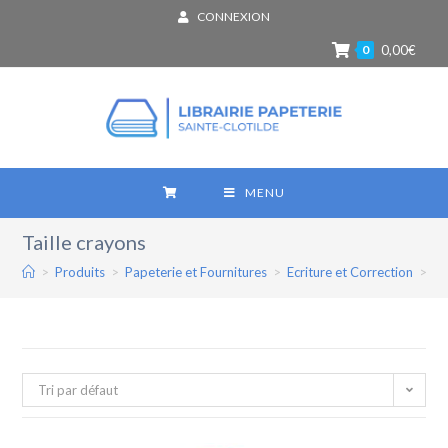
CONNEXION
0
0,00
€
MENU
Taille crayons
>
Produits
>
Papeterie et Fournitures
>
Ecriture et Correction
>
Cr
Tri par défaut