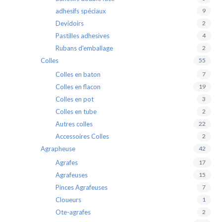
adhesifs spéciaux
9
Devidoirs
2
Pastilles adhesives
4
Rubans d'emballage
2
Colles
55
Colles en baton
7
Colles en flacon
19
Colles en pot
3
Colles en tube
2
Autres colles
22
Accessoires Colles
2
Agrapheuse
42
Agrafes
17
Agrafeuses
15
Pinces Agrafeuses
7
Cloueurs
1
Ote-agrafes
2