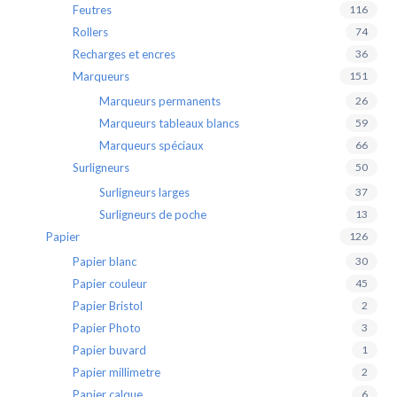
Feutres
116
Rollers
74
Recharges et encres
36
Marqueurs
151
Marqueurs permanents
26
Marqueurs tableaux blancs
59
Marqueurs spéciaux
66
Surligneurs
50
Surligneurs larges
37
Surligneurs de poche
13
Papier
126
Papier blanc
30
Papier couleur
45
Papier Bristol
2
Papier Photo
3
Papier buvard
1
Papier millimetre
2
Papier calque
6