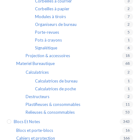
Corbeilles à courrier
3
Corbeilles à papier
2
Modules à tiroirs
7
Organiseurs de bureau
2
Porte-revues
5
Pots à crayons
1
Signalétique
6
Projection & accessoires
18
Materiel Bureautique
68
Calculatrices
2
Calculatrices de bureau
1
Calculatrices de poche
1
Destructeurs
2
Plastifieuses & consommables
11
Relieuses & consommables
53
Blocs Et Notes
343
Blocs et porte-blocs
16
Cahiers et protection
166