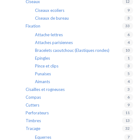
Ciseaux
12
Ciseaux ecoliers
9
Ciseaux de bureau
3
Fixation
33
Attache-lettres
6
Attaches parisiennes
4
Bracelets caoutchouc (Elastiques rondes)
10
Epingles
1
Pince et clips
3
Punaises
5
Aimants
4
Cisailles et rogneuses
3
Compas
6
Cutters
9
Perforateurs
11
Timbres
13
Tracage
32
Equerres
7