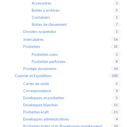
Accessoires
1
Boites à archives
5
Containers
1
Boites de classement
7
Dossiers suspendus
1
Intercalaires
16
Pochettes
12
Pochettes coins
1
Pochettes perforées
8
Protege-documents
14
Courrier et Expédition
100
Cartes de visite
2
Correspondance
4
Enveloppes et pochettes
5
Enveloppes blanches
11
Pochettes kraft
21
Enveloppes administratives
4
Pochettes bulles d'air (Enveloppes matelassees)
10