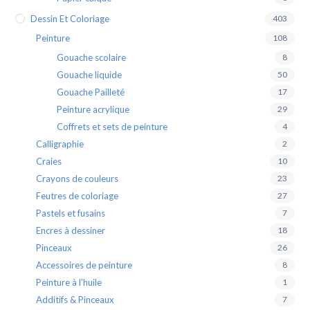
Dessin Et Coloriage
403
Peinture
108
Gouache scolaire
8
Gouache liquide
50
Gouache Pailleté
17
Peinture acrylique
29
Coffrets et sets de peinture
4
Calligraphie
2
Craies
10
Crayons de couleurs
23
Feutres de coloriage
27
Pastels et fusains
7
Encres à dessiner
18
Pinceaux
26
Accessoires de peinture
8
Peinture à l'huile
1
Additifs & Pinceaux
7