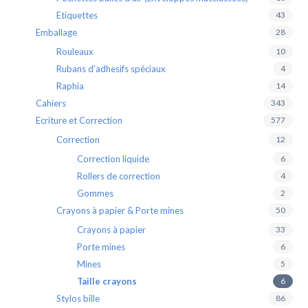
Etiquettes
43
Emballage
28
Rouleaux
10
Rubans d'adhesifs spéciaux
4
Raphia
14
Cahiers
343
Ecriture et Correction
577
Correction
12
Correction liquide
6
Rollers de correction
4
Gommes
2
Crayons à papier & Porte mines
50
Crayons à papier
33
Porte mines
6
Mines
5
Taille crayons
6
Stylos bille
86