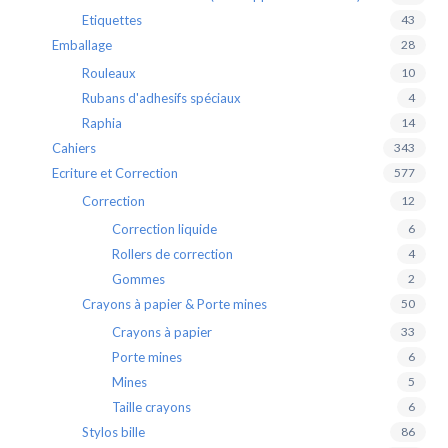
Etiquettes
43
Emballage
28
Rouleaux
10
Rubans d'adhesifs spéciaux
4
Raphia
14
Cahiers
343
Ecriture et Correction
577
Correction
12
Correction liquide
6
Rollers de correction
4
Gommes
2
Crayons à papier & Porte mines
50
Crayons à papier
33
Porte mines
6
Mines
5
Taille crayons
6
Stylos bille
86