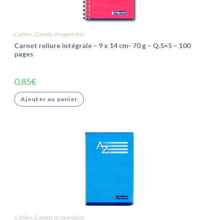
Cahiers
,
Carnets et repertoires
Carnet reliure intégrale – 9 x 14 cm- 70 g – Q.5×5 – 100
pages
0,85
€
Ajouter au panier
Cahiers
,
Carnets et repertoires