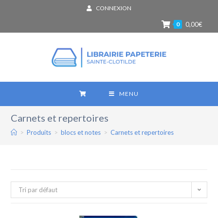
CONNEXION
0
0,00
€
MENU
Carnets et repertoires
>
Produits
>
blocs et notes
>
Carnets et repertoires
Tri par défaut