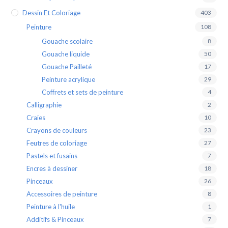
Dessin Et Coloriage
403
Peinture
108
Gouache scolaire
8
Gouache liquide
50
Gouache Pailleté
17
Peinture acrylique
29
Coffrets et sets de peinture
4
Calligraphie
2
Craies
10
Crayons de couleurs
23
Feutres de coloriage
27
Pastels et fusains
7
Encres à dessiner
18
Pinceaux
26
Accessoires de peinture
8
Peinture à l'huile
1
Additifs & Pinceaux
7