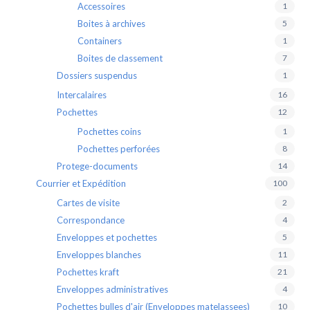
Accessoires
1
Boites à archives
5
Containers
1
Boites de classement
7
Dossiers suspendus
1
Intercalaires
16
Pochettes
12
Pochettes coins
1
Pochettes perforées
8
Protege-documents
14
Courrier et Expédition
100
Cartes de visite
2
Correspondance
4
Enveloppes et pochettes
5
Enveloppes blanches
11
Pochettes kraft
21
Enveloppes administratives
4
Pochettes bulles d'air (Enveloppes matelassees)
10