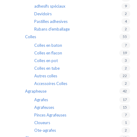
adhesifs spéciaux
9
Devidoirs
2
Pastilles adhesives
4
Rubans d'emballage
2
Colles
55
Colles en baton
7
Colles en flacon
19
Colles en pot
3
Colles en tube
2
Autres colles
22
Accessoires Colles
2
Agrapheuse
42
Agrafes
17
Agrafeuses
15
Pinces Agrafeuses
7
Cloueurs
1
Ote-agrafes
2