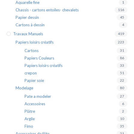
Aquarelle fine
1
Chassis - cartons entoiles- chevalets
116
Papier dessin
45
Cartons à dessin
4
Travaux Manuels
419
Papiers loisirs créatifs
223
Cartons
31
Papiers Couleurs
86
Papiers loisirs créatifs
33
crepon
51
Papier soie
22
Modelage
80
Pate a modeler
27
Accessoires
6
Plâtre
2
Argile
10
Fimo
35
Accessoires de fête
21