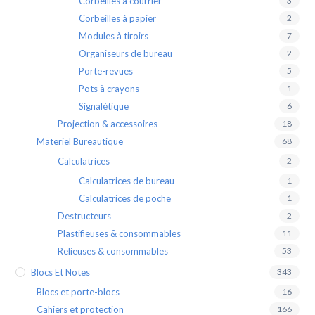
Corbeilles à courrier
3
Corbeilles à papier
2
Modules à tiroirs
7
Organiseurs de bureau
2
Porte-revues
5
Pots à crayons
1
Signalétique
6
Projection & accessoires
18
Materiel Bureautique
68
Calculatrices
2
Calculatrices de bureau
1
Calculatrices de poche
1
Destructeurs
2
Plastifieuses & consommables
11
Relieuses & consommables
53
Blocs Et Notes
343
Blocs et porte-blocs
16
Cahiers et protection
166