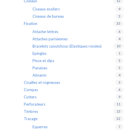
Ciseaux
12
Ciseaux ecoliers
9
Ciseaux de bureau
3
Fixation
33
Attache-lettres
6
Attaches parisiennes
4
Bracelets caoutchouc (Elastiques rondes)
10
Epingles
1
Pince et clips
3
Punaises
5
Aimants
4
Cisailles et rogneuses
3
Compas
6
Cutters
9
Perforateurs
11
Timbres
13
Tracage
32
Equerres
7