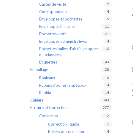
Cartes de visite
2
Correspondance
4
Enveloppes et pochettes
5
Enveloppes blanches
11
Pochettes kraft
21
Enveloppes administratives
4
Pochettes bulles d'air (Enveloppes
10
matelassees)
Etiquettes
43
Emballage
28
Rouleaux
10
Rubans d'adhesifs spéciaux
4
Raphia
14
Cahiers
343
Ecriture et Correction
577
Correction
12
Correction liquide
6
Rollers de correction
4