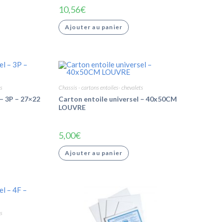
10,56
€
Ajouter au panier
s
Chassis - cartons entoiles- chevalets
 – 3P – 27×22
Carton entoile universel – 40x50CM
LOUVRE
5,00
€
Ajouter au panier
s