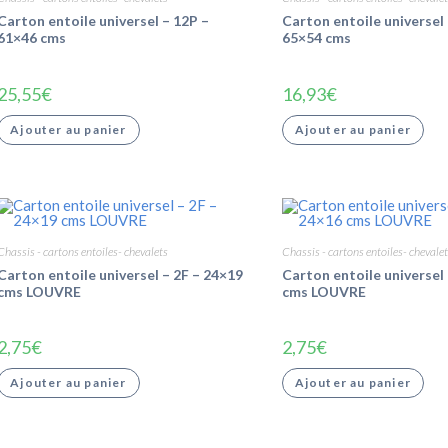
Carton entoile universel – 12P –
Carton entoile universel 
61×46 cms
65×54 cms
25,55
€
16,93
€
Ajouter au panier
Ajouter au panier
Chassis - cartons entoiles- chevalets
Chassis - cartons entoiles- chevalet
Carton entoile universel – 2F – 24×19
Carton entoile universel
cms LOUVRE
cms LOUVRE
2,75
€
2,75
€
Ajouter au panier
Ajouter au panier