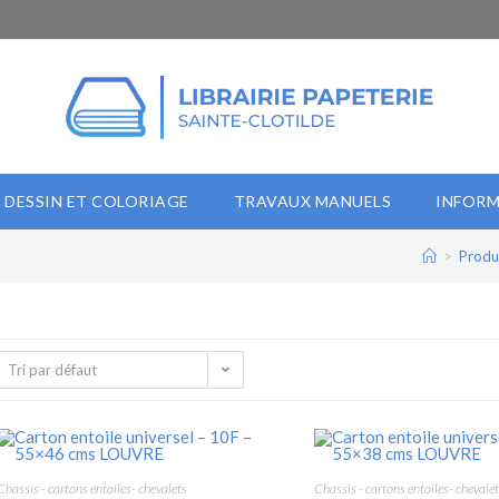
DESSIN ET COLORIAGE
TRAVAUX MANUELS
INFORM
>
Produ
Tri par défaut
Chassis - cartons entoiles- chevalets
Chassis - cartons entoiles- chevalet