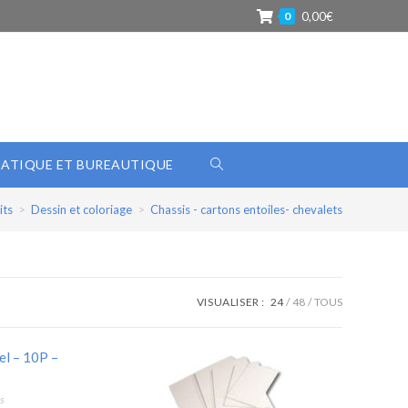
0
0,00
€
ATIQUE ET BUREAUTIQUE
its
>
Dessin et coloriage
>
Chassis - cartons entoiles- chevalets
VISUALISER :
24
48
TOUS
s