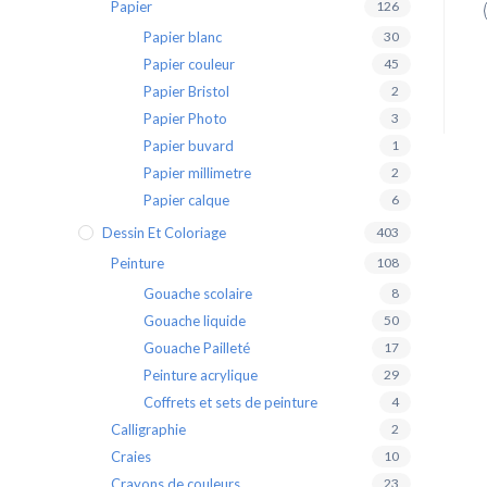
Papier
126
Papier blanc
30
Papier couleur
45
Papier Bristol
2
Papier Photo
3
Papier buvard
1
Papier millimetre
2
Papier calque
6
Dessin Et Coloriage
403
Peinture
108
Gouache scolaire
8
Gouache liquide
50
Gouache Pailleté
17
Peinture acrylique
29
Coffrets et sets de peinture
4
Calligraphie
2
Craies
10
Crayons de couleurs
23