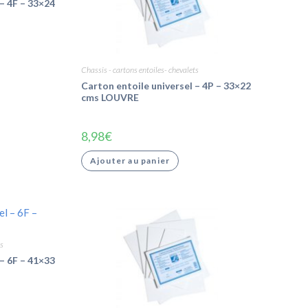
– 4F – 33×24
Chassis - cartons entoiles- chevalets
Carton entoile universel – 4P – 33×22
cms LOUVRE
8,98
€
Ajouter au panier
s
– 6F – 41×33